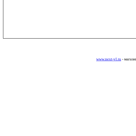
www.next-vl.ru
- магаз