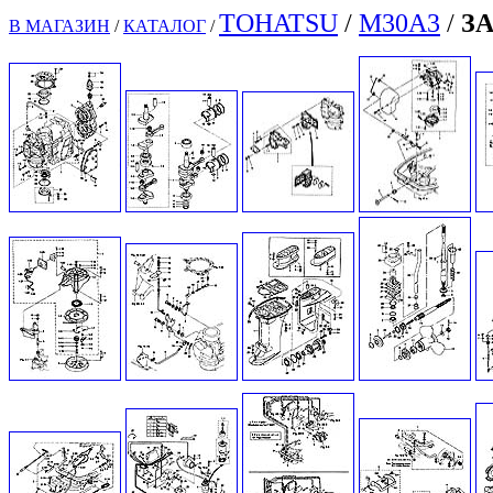
TOHATSU
/
M
30
A
3
/
З
В МАГАЗИН
/
КАТАЛОГ
/