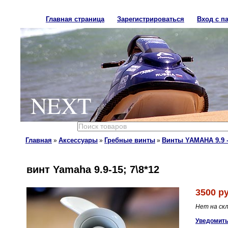
Главная страница
Зарегистрироваться
Вход с п
NEXT
Главная
Аксессуары
Гребные винты
Винты YAMAHA 9.9 -
»
»
»
винт Yamaha 9.9-15; 7\8*12
3500 ру
Нет на ск
Уведомить