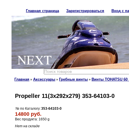
Главная страница
Зарегистрироваться
Вход с п
NEXT
Главная
Аксессуары
Гребные винты
Винты TOHATSU 60 -
»
»
»
Propeller 11(3x292x279) 353-64103-0
№ по Каталогу:
353-64103-0
14800 руб.
Вес продукта: 1650 g
Нет на складе